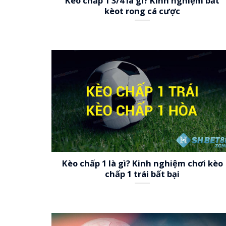
Kèo chấp 1 3/4 là gì? Kinh nghiệm bắt
kèot rong cá cược
Kèo chấp 1 là gì? Kinh nghiệm chơi kèo
chấp 1 trái bất bại