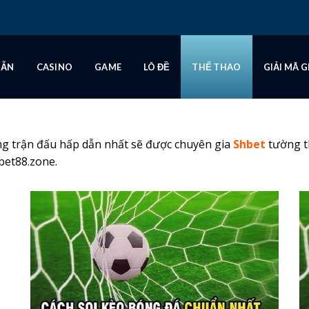
DẪN
CASINO
GAME
LÔ ĐỀ
THỂ THAO
GIẢI MÃ 
ững trận đấu hấp dẫn nhất sẽ được chuyên gia
Shbet
tường th
hbet88.zone.