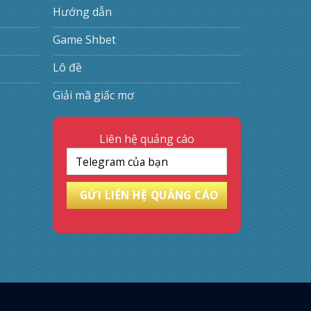
Hướng dẫn
Game Shbet
Lô đề
Giải mã giấc mơ
Liên hệ quảng cáo
+