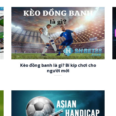
Kèo đồng banh là gì? Bí kíp chơi cho
người mới