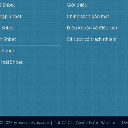
ý Shbet
Giới thiệu
hập Shbet
Chính sách bảo mật
p Shbet
Điều khoản và điều kiện
n Shbet
Cá cược có trách nhiệm
n Shbet
 mãi Shbet
©2023 gmservices.us.com | Tất Cả Các Quyền Được Bảo Lưu | 18