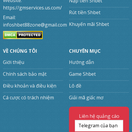
Website:
Nạp tiền Shbet
https://gmservices.us.com/
Rút tiền Shbet
Email:
Khuyến mãi Shbet
infoshbet88zone@gmail.com
VỀ CHÚNG TÔI
CHUYÊN MỤC
Giới thiệu
Hướng dẫn
Chính sách bảo mật
Game Shbet
Điều khoản và điều kiện
Lô đề
Cá cược có trách nhiệm
Giải mã giấc mơ
Liên hệ quảng cáo