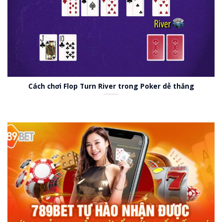
Cách chơi Flop Turn River trong Poker dễ thắng