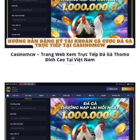
Casinomcw – Trang Web Xem Trực Tiếp Đá Gà Thomo
Đỉnh Cao Tại Việt Nam