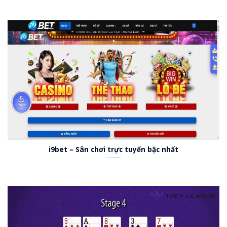
i9bet – Sân chơi trực tuyến bậc nhất