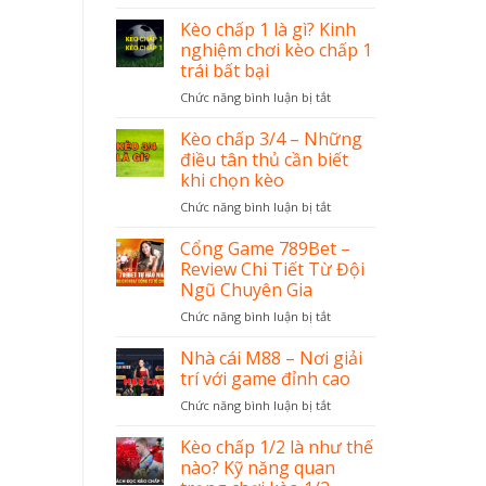
Kèo
1/2
cá
chấp
Kèo chấp 1 là gì? Kinh
là
cược
1
gì
nghiệm chơi kèo chấp 1
1/4
và
trái bất bại
có
cách
ở
Chức năng bình luận bị tắt
nghĩa
chơi
Kèo
là
như
chấp
gì?
Kèo chấp 3/4 – Những
thế
1
Cách
điều tân thủ cần biết
nào?
là
chơi
khi chọn kèo
gì?
ra
ở
Chức năng bình luận bị tắt
Kinh
sao?
Kèo
nghiệm
chấp
chơi
Cổng Game 789Bet –
3/4
kèo
Review Chi Tiết Từ Đội
–
chấp
Ngũ Chuyên Gia
Những
1
ở
Chức năng bình luận bị tắt
điều
trái
Cổng
tân
bất
Game
thủ
Nhà cái M88 – Nơi giải
bại
789Bet
cần
trí với game đỉnh cao
–
biết
ở
Chức năng bình luận bị tắt
Review
khi
Nhà
Chi
chọn
cái
Kèo chấp 1/2 là như thế
Tiết
kèo
M88
Từ
nào? Kỹ năng quan
–
Đội