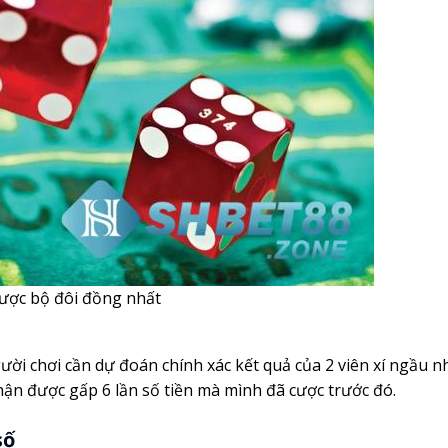
ược bộ đôi đồng nhất
gười chơi cần dự đoán chính xác kết quả của 2 viên xí ngầu n
hận được gấp 6 lần số tiền mà mình đã cược trước đó.
số