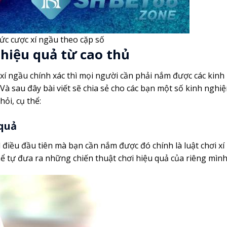
ức cược xí ngầu theo cặp số
hiệu quả từ cao thủ
í ngầu chính xác thì mọi người cần phải nắm được các kinh
Và sau đây bài viết sẽ chia sẻ cho các bạn một số kinh nghiệ
hỏi, cụ thể:
 quả
ì điều đầu tiên mà bạn cần nắm được đó chính là luật chơi xí
thể tự đưa ra những chiến thuật chơi hiệu quả của riêng mìn