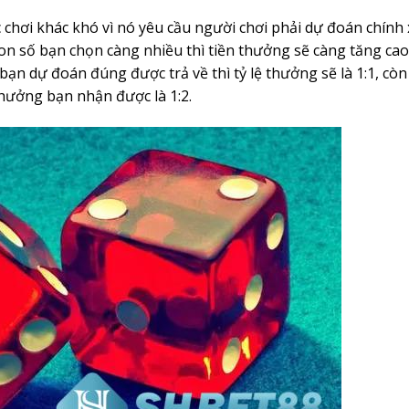
c chơi khác khó vì nó yêu cầu người chơi phải dự đoán chính 
con số bạn chọn càng nhiều thì tiền thưởng sẽ càng tăng cao
bạn dự đoán đúng được trả về thì tỷ lệ thưởng sẽ là 1:1, cò
ệ thưởng bạn nhận được là 1:2.