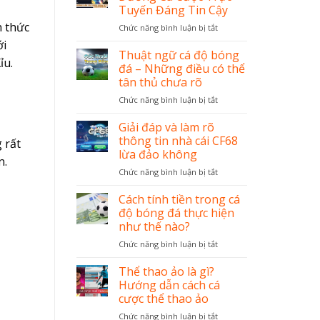
–
Web
Tuyến Đáng Tin Cậy
Z
Xem
h thức
hiệu
ở
Chức năng bình luận bị tắt
Trực
quả
Casinomcw
Tiếp
ới
–
Đá
Thuật ngữ cá độ bóng
ỉu.
Thiên
Gà
đá – Những điều có thể
Đường
Thomo
tân thủ chưa rõ
Cá
Đỉnh
ở
Chức năng bình luận bị tắt
Cược
Cao
Thuật
Trực
Tại
ngữ
Tuyến
Giải đáp và làm rõ
Việt
cá
Đáng
Nam
thông tin nhà cái CF68
 rất
độ
Tin
lừa đảo không
n.
bóng
Cậy
ở
Chức năng bình luận bị tắt
đá
Giải
–
đáp
Những
Cách tính tiền trong cá
và
điều
độ bóng đá thực hiện
làm
có
như thế nào?
rõ
thể
ở
Chức năng bình luận bị tắt
thông
tân
Cách
tin
thủ
tính
nhà
Thể thao ảo là gì?
chưa
tiền
cái
rõ
Hướng dẫn cách cá
trong
CF68
cược thể thao ảo
cá
lừa
ở
Chức năng bình luận bị tắt
độ
đảo