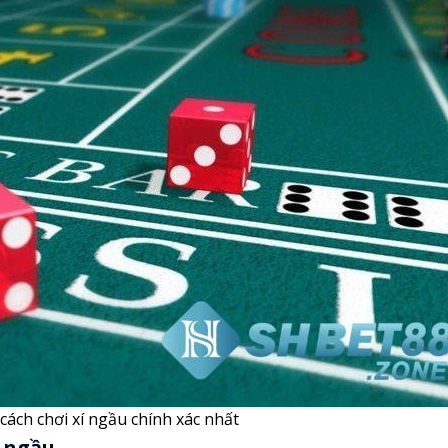
cách chơi xí ngầu chính xác nhất
í ngầu