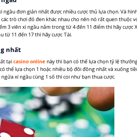
i xí ngầu đơn giản nhất được nhiều cược thủ lựa chọn. Và hìn
u các trò chơi đỏ đen khác nhau cho nên nó rất quen thuộc v
m 3 viên xí ngầu nằm trong từ 4 đến 11 điểm thì hãy cược X
u từ 11 đến 17 thì hãy cược Tài.
ng nhất
ất tại
casino online
này thì bạn có thể lựa chọn tỷ lệ thưởng
 có thể lựa chọn 1 hoặc nhiều bộ đôi đồng nhất và xuống tiề
ngửa xí ngầu cùng 1 số thì coi như bạn thua cược.