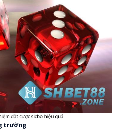
iệm đặt cược sicbo hiệu quả
g trường